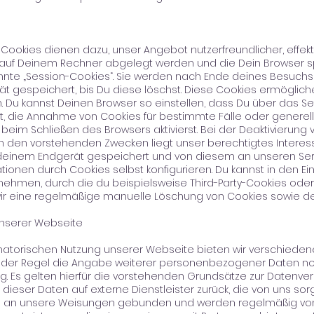
ookies dienen dazu, unser Angebot nutzerfreundlicher, effekt
ie auf Deinem Rechner abgelegt werden und die Dein Browser s
nte „Session-Cookies“. Sie werden nach Ende deines Besuchs
t gespeichert, bis Du diese löschst. Diese Cookies ermöglic
Du kannst Deinen Browser so einstellen, dass Du über das Set
bst, die Annahme von Cookies für bestimmte Fälle oder generel
im Schließen des Browsers aktivierst. Bei der Deaktivierung v
In den vorstehenden Zwecken liegt unser berechtigtes Interes
einem Endgerät gespeichert und von diesem an unseren Serve
tionen durch Cookies selbst konfigurieren. Du kannst in den 
nehmen, durch die du beispielsweise Third-Party-Cookies od
ir eine regelmäßige manuelle Löschung von Cookies sowie de
nserer Webseite
torischen Nutzung unserer Webseite bieten wir verschiedene
t in der Regel die Angabe weiterer personenbezogener Daten n
ung. Es gelten hierfür die vorstehenden Grundsätze zur Datenve
g dieser Daten auf externe Dienstleister zurück, die von uns so
ind an unsere Weisungen gebunden und werden regelmäßig von u