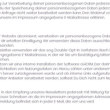
gung zur Verarbeitung deiner personenbezogenen Daten jederzeit
 du der Speicherung deiner personenbezogenen Daten jederzei
ne Anfrage nicht weiter bearbeitet werden kann. Den Widerruf 
 unsere im Impressum angegebene E-Mailadresse erklären.
r Website abonnierst, verarbeiten wir personenbezogene Dat
ir erteilten Einwilligung. Wir verwenden diese Daten ausschlie
 senden.
etter verwenden wir das sog. Double-Opt-In Verfahren. Nach
ngegebene E-Mailadresse, in der wir Sie um Bestätigung bitten,
chen.
en wir eine interne Installation der Software civiCRM. Der dar
lichkeiten von Nutzungsdaten an. Hierzu zählen unter anderem
m Server zurückgewiesen wurde und ob interne Links aufgeruf
ter-Anbieter verarbeitet werden, solltest Du Dich nicht zum 
 in den Empfang unseres Newsletters jederzeit mit Wirkung für 
ormloses Schreiben an die im Impressum angegebenen Adresse
eldung befindet sich in jeder E-Mail, die von uns wird.