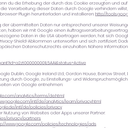
enn du die Erhebung der durch das Cookie erzeugten und auf
 die Verarbeitung dieser Daten durch Google verhindern wills
rowser-Plugin herunterladen und installieren:
http://tools.go
g der übermittelten Daten nur entsprechend unserer Weisunge
hten, haben wir mit Google einen Auftragsverarbeitungsvertra
ezogene Daten in die USA übertragen werden, hat sich Goog
vacy-Shield-Abkommen unterworfen und sich zertifiziert. Dadur
ropäischen Datenschutzrechts einzuhalten. Nähere Informati
cipant?id=a2zt000000001L5AAI&status=Active
le Dublin, Google Ireland Ltd., Gordon House, Barrow Street, Dubl
zung durch Google, zu Einstellungs- und Widerspruchsmöglic
seiten von Google entnehmen:
gle.com/analytics/terms/de.html
ww.google.com/intl/de/analytics/learn/privacy.html
gle.de/intl/de/policies/privacy
r Nutzung von Websites oder Apps unserer Partner:
ies/privacy/partners
tp://www.google.com/policies/technologies/ads