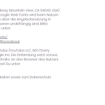
kway, Mountain View, CA 94043, USA)
n Google Web Fonts wird beim Nutzen
ch über die Angebotsnutzung in
nseren unabhängig sind. Bitte
 unter
onts/
,
Place:about
ube (YouTube LLC, 901 Cherry
 Inc. Die Einbindung setzt voraus,
Inhalte an den Browser des Nutzers
est Du unter
hkeiten sowie zum Datenschutz