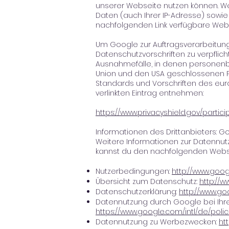
unserer Webseite nutzen können. W
Daten (auch Ihrer IP-Adresse) sowie
nachfolgenden Link verfügbare Webb
Um Google zur Auftragsverarbeitun
Datenschutzvorschriften zu verpflic
Ausnahmefälle, in denen personenb
Union und den USA geschlossenen Pri
Standards und Vorschriften des eu
verlinkten Eintrag entnehmen:
https://www.privacyshield.gov/parti
Informationen des Drittanbieters: Goog
Weitere Informationen zur Datennut
kannst du den nachfolgenden Web
Nutzerbedingungen:
http://www.goo
Übersicht zum Datenschutz:
http://w
Datenschutzerklärung:
http://www.goo
Datennutzung durch Google bei Ihre
https://www.google.com/intl/de/polic
Datennutzung zu Werbezwecken:
ht