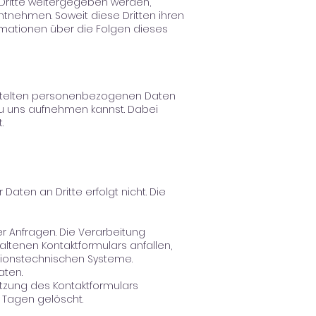
Dritte weitergegeben werden,
nehmen. Soweit diese Dritten ihren
rmationen über die Folgen dieses
rmittelten personenbezogenen Daten
 zu uns aufnehmen kannst. Dabei
t.
aten an Dritte erfolgt nicht. Die
r Anfragen. Die Verarbeitung
tenen Kontaktformulars anfallen,
ationstechnischen Systeme.
aten.
tzung des Kontaktformulars
 Tagen gelöscht.