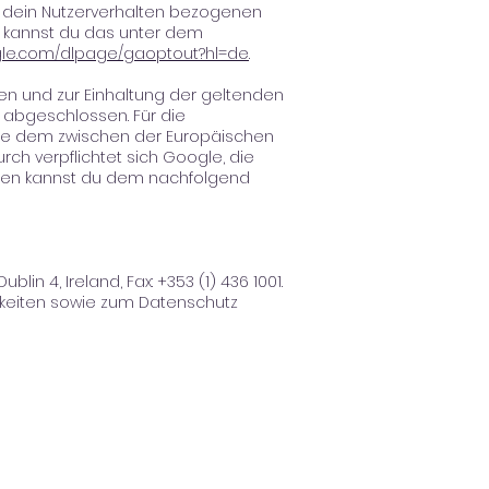
 dein Nutzerverhalten bezogenen
t, kannst du das unter dem
ogle.com/dlpage/gaoptout?hl=de
.
n und zur Einhaltung der geltenden
g abgeschlossen. Für die
le dem zwischen der Europäischen
ch verpflichtet sich Google, die
onen kannst du dem nachfolgend
in 4, Ireland, Fax: +353 (1) 436 1001.
hkeiten sowie zum Datenschutz