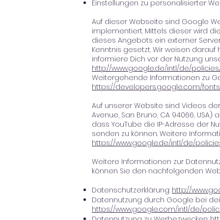
Einstellungen zu personalisierter 
Auf dieser Webseite sind Google We
implementiert. Mittels dieser wird 
dieses Angebots ein externer Server
Kenntnis gesetzt. Wir weisen darauf 
informiere Dich vor der Nutzung u
http://www.google.de/intl/de/policies
Weitergehende Informationen zu Go
https://developers.google.com/font
Auf unserer Website sind Videos de
Avenue, San Bruno, CA 94066, USA) a
dass YouTube die IP-Adresse der Nut
senden zu können. Weitere Informat
https://www.google.de/intl/de/policie
Weitere Informationen zur Datennut
können Sie den nachfolgenden We
Datenschutzerklärung:
http://www.goo
Datennutzung durch Google bei dein
https://www.google.com/intl/de/polic
Datennutzung zu Werbezwecken:
ht