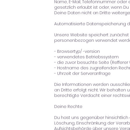
Name, E-Mail, Telefonnummer oder ei
gesetzlich erlaubt ist oder, wenn Du
Deine Daten nicht an Dritte weiterg
Automatisierte Datenspeicherung d
Unsere Website speichert zunächst a
personenbezogen verwendet werden.
- Browsertyp/ -version
- verwendetes Betriebssystem
- die zuvor besuchte Seite (Refferer 
- Hostname des zugreifenden Rech
- Uhrzeit der Serveranfrage
Die Informationen werden ausschlie
an Dritte erfolgt nicht. Wir behalte
berechtigte Verdacht einer rechtsw
Deine Rechte
Du hast uns gegenüber hinsichtlich
Löschung, Einschränkung der Verarb
Aufsichtsbehörde über unsere Ver