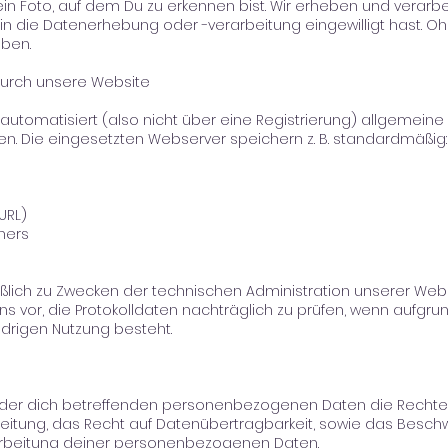
n Foto, auf dem Du zu erkennen bist. Wir erheben und verarbe
 in die Datenerhebung oder -verarbeitung eingewilligt hast. Oh
eben.
urch unsere Website
utomatisiert (also nicht über eine Registrierung) allgemeine 
 Die eingesetzten Webserver speichern z. B. standardmäßig:
URL)
ners
ßlich zu Zwecken der technischen Administration unserer Web
n uns vor, die Protokolldaten nachträglich zu prüfen, wenn aufgr
idrigen Nutzung besteht.
 der dich betreffenden personenbezogenen Daten die Rechte a
eitung, das Recht auf Datenübertragbarkeit, sowie das Besch
arbeitung deiner personenbezogenen Daten.