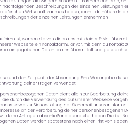
n Leistungen, die wir gemeinsam mit Partnern anbieten, an 
n nachfolgenden Beschreibungen der einzelnen Leistungen ent
Europäischen Wirtschaftsraumes haben, kannst du nähere Info
schreibungen der einzelnen Leistungen entnehmen.
 aufnimmst, werden die von dir an uns mit deiner E-Mail übe
unserer Webseite ein Kontaktformular vor, mit dem du Kontakt
maske eingegebenen Daten an uns übermittelt und gespeicher
esse und den Zeitpunkt der Absendung. Eine Weitergabe dieser D
eantwortung deiner Fragen verwendet.
personenbezogenen Daten dient allein zur Bearbeitung deine
 die durch die Verwendung des auf unserer Webseite vorgehal
auchs sowie zur Sicherstellung der Sicherheit unserer inform
es Interesse an der Verarbeitung deiner personenbezogenen D
wir deine Anfragen abschließend bearbeitet haben. Die bei Nu
genen Daten werden spätestens nach einer Frist von sieben