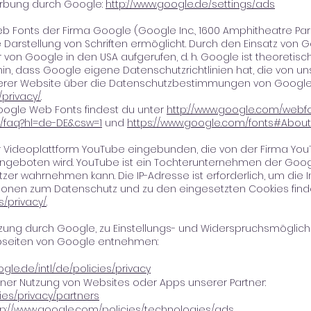
Werbung durch Google:
http://www.google.de/settings/ads
b Fonts der Firma Google (Google Inc., 1600 Amphitheatre Par
die Darstellung von Schriften ermöglicht. Durch den Einsatz vo
 von Google in den USA aufgerufen, d. h. Google ist theoretis
hin, dass Google eigene Datenschutzrichtlinien hat, die von u
nserer Website über die Datenschutzbestimmungen von Google
/privacy/
.
ogle Web Fonts findest du unter
http://www.google.com/webf
s/faq?hl=de-DE&csw=1
und
https://www.google.com/fonts#About
r Videoplattform YouTube eingebunden, die von der Firma YouT
ngeboten wird. YouTube ist ein Tochterunternehmen der Google
zer wahrnehmen kann. Die IP-Adresse ist erforderlich, um die 
ionen zum Datenschutz und zu den eingesetzten Cookies find
s/privacy/
.
zung durch Google, zu Einstellungs- und Widerspruchsmöglic
bseiten von Google entnehmen:
gle.de/intl/de/policies/privacy
er Nutzung von Websites oder Apps unserer Partner:
ies/privacy/partners
tp://www.google.com/policies/technologies/ads