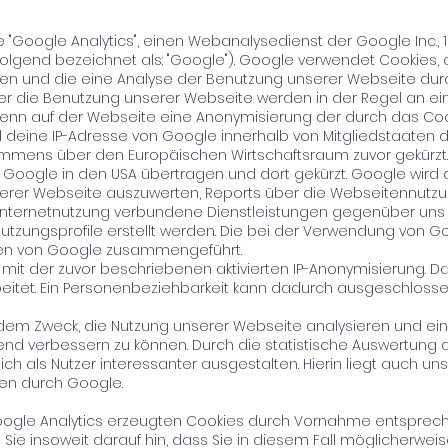
"Google Analytics", einen Webanalysedienst der Google Inc., 
olgend bezeichnet als: "Google"). Google verwendet Cookies, al
n und die eine Analyse der Benutzung unserer Webseite durc
r die Benutzung unserer Webseite werden in der Regel an ei
enn auf der Webseite eine Anonymisierung der durch das Coo
 wird deine IP-Adresse von Google innerhalb von Mitgliedstaaten
mens über den Europäischen Wirtschaftsraum zuvor gekürzt. 
n Google in den USA übertragen und dort gekürzt. Google wird
erer Webseite auszuwerten, Reports über die Webseitennutz
Internetnutzung verbundene Dienstleistungen gegenüber uns 
zungsprofile erstellt werden. Die bei der Verwendung von Goo
ten von Google zusammengeführt.
mit der zuvor beschriebenen aktivierten IP-Anonymisierung. D
beitet. Ein Personenbeziehbarkeit kann dadurch ausgeschloss
 dem Zweck, die Nutzung unserer Webseite analysieren und ei
end verbessern zu können. Durch die statistische Auswertung 
ch als Nutzer interessanter ausgestalten. Hierin liegt auch un
en durch Google.
oogle Analytics erzeugten Cookies durch Vornahme entspreche
Sie insoweit darauf hin, dass Sie in diesem Fall möglicherweis