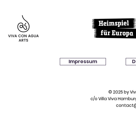
Impressum
D
© 2025 by V
c/o Villa Viva Hambu
contact@