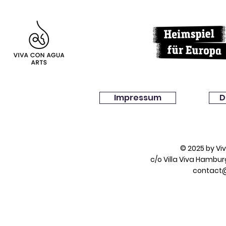
Impressum
D
© 2025 by V
c/o Villa Viva Hambu
contact@