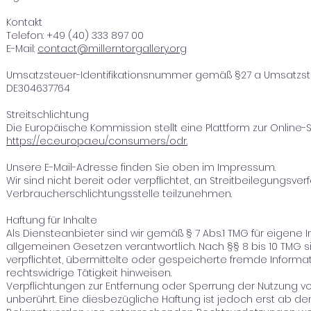
Kontakt
Telefon: +49 (40) 333 897 00
E-Mail:
contact@millerntorgallery.org
Umsatzsteuer-Identifikationsnummer gemäß §27 a Umsatzst
DE304637764
Streitschlichtung
Die Europäische Kommission stellt eine Plattform zur Online-S
https://ec.europa.eu/consumers/odr.
Unsere E-Mail-Adresse finden Sie oben im Impressum.
Wir sind nicht bereit oder verpflichtet, an Streitbeilegungsver
Verbraucherschlichtungsstelle teilzunehmen.
Haftung für Inhalte
Als Diensteanbieter sind wir gemäß § 7 Abs.1 TMG für eigene 
allgemeinen Gesetzen verantwortlich. Nach §§ 8 bis 10 TMG si
verpflichtet, übermittelte oder gespeicherte fremde Infor
rechtswidrige Tätigkeit hinweisen.
Verpflichtungen zur Entfernung oder Sperrung der Nutzung 
unberührt. Eine diesbezügliche Haftung ist jedoch erst ab de