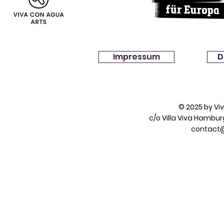
Impressum
D
© 2025 by V
c/o Villa Viva Hambu
contact@