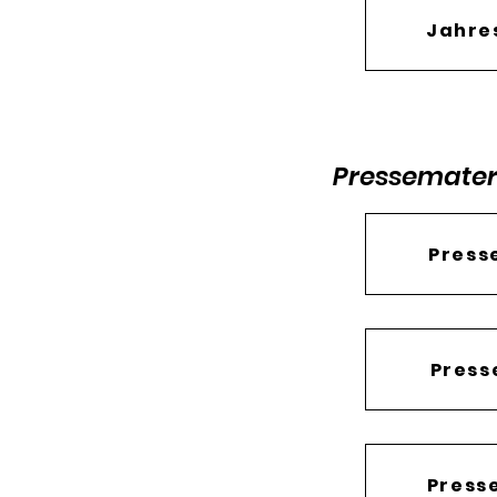
Jahre
Pressematerial
Press
Presse
Press