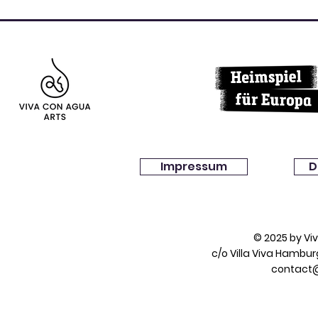
Impressum
D
© 2025 by V
c/o Villa Viva Hambu
contact@